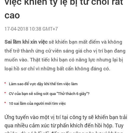
việc khiến tỷ lệ bị từ chối rất
Tạo hồ sơ
cao
Cẩm nang việc làm
17-04-2018 10:38 GMT+7
Bạn cần tuyển người
Sai lầm khi xin việc
sẽ khiến bạn mất điểm và không
thể trở thành ứng cử viên sáng giá cho vị trí bạn đang
Nhà tuyển dụng
muốn vào. Thật tiếc khi bạn có năng lực nhưng lại bị
loại hồ sơ chỉ vì những bất cẩn không đáng có.
Làm sao để vực dậy khí thế tìm việc làm
CV của bạn sẽ sống sót qua "Thử thách 6 giây"?
10 sai lầm của người mới tìm việc
Ứng tuyển vào một vị trí tại công ty sẽ khiến bạn trải
qua nhiều cảm xúc từ phấn khích đến hồi hộp. Tuy