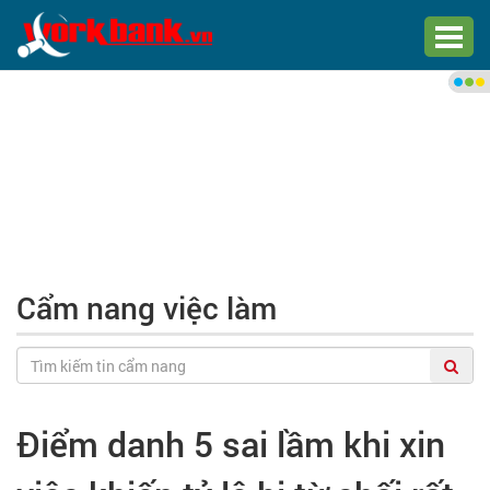
Chào bạn,
Đăng nhập xem việc làm phù
hợp
Đăng nhập
Đăng ký
Cẩm nang việc làm
Trang chủ
Việc làm mới nhất
Điểm danh 5 sai lầm khi xin
Tìm việc làm