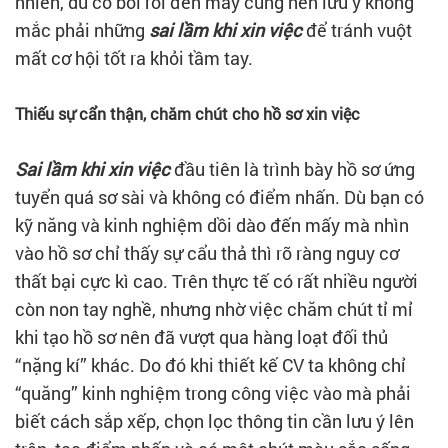
nhiên, dù có bối rối đến mấy cũng nên lưu ý không
mắc phải những
sai lầm khi xin việc
để tránh vuột
mất cơ hội tốt ra khỏi tầm tay.
Thiếu sự cẩn thận, chăm chút cho hồ sơ xin việc
Sai lầm khi xin việc
đầu tiên là trình bày hồ sơ ứng
tuyển quá sơ sài và không có điểm nhấn. Dù bạn có
kỹ năng và kinh nghiệm dồi dào đến mấy mà nhìn
vào hồ sơ chỉ thấy sự cẩu thả thì rõ ràng nguy cơ
thất bại cực kì cao. Trên thực tế có rất nhiều người
còn non tay nghề, nhưng nhờ việc chăm chút tỉ mỉ
khi tạo hồ sơ nên đã vượt qua hàng loạt đối thủ
“nặng kí” khác. Do đó khi thiết kế CV ta không chỉ
“quăng” kinh nghiệm trong công việc vào mà phải
biết cách sắp xếp, chọn lọc thông tin cần lưu ý lên