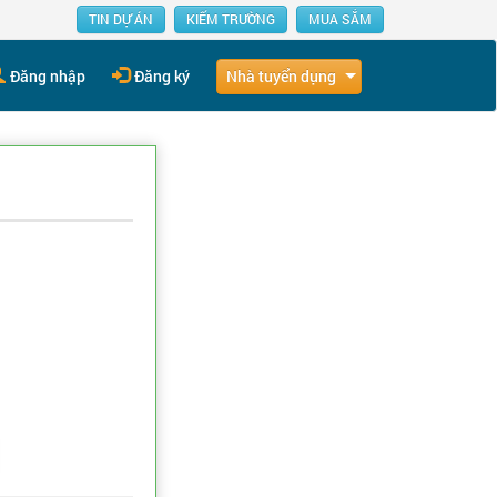
TIN DỰ ÁN
KIẾM TRƯỜNG
MUA SẮM
Nhà tuyển dụng
Đăng nhập
Đăng ký
?