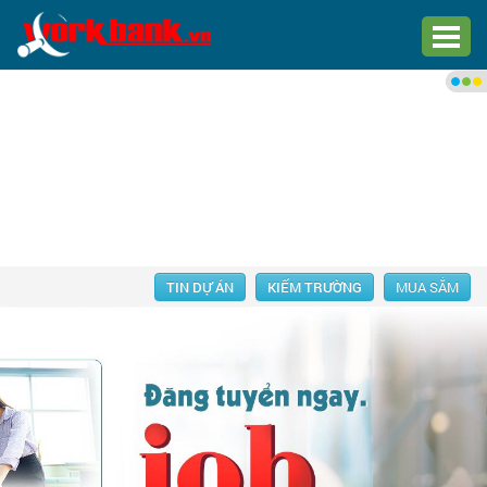
Chào bạn,
Đăng nhập xem việc làm phù
hợp
Đăng nhập
Đăng ký
TIN DỰ ÁN
KIẾM TRƯỜNG
MUA SẮM
Trang chủ
Việc làm mới nhất
Tìm việc làm