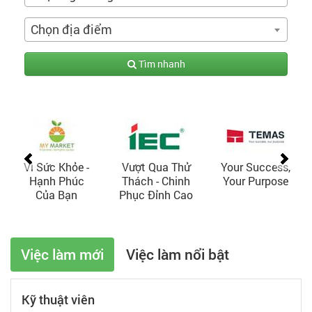
Chọn địa điểm
Tìm nhanh
Vì Sức Khỏe -
Vượt Qua Thử
Your Success,
Hạnh Phúc
Thách - Chinh
Your Purpose
Của Bạn
Phục Đỉnh Cao
Việc làm mới
Việc làm nổi bật
Kỹ thuật viên