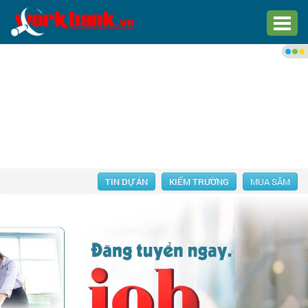
Chào bạn,
Đăng nhập xem việc làm phù
hợp
Đăng nhập
Đăng ký
TIN DỰ ÁN
KIẾM TRƯỜNG
MUA SẮM
Trang chủ
Việc làm mới nhất
Tìm việc làm