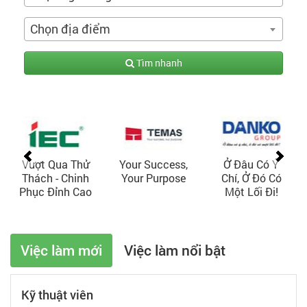
Chọn địa điểm
Tìm nhanh
Vượt Qua Thử
Your Success,
Ở Đâu Có Ý
Thách - Chinh
Your Purpose
Chí, Ở Đó Có
Phục Đỉnh Cao
Một Lối Đi!
Việc làm mới
Việc làm nổi bật
Kỹ thuật viên