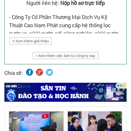
Người liên hệ:
Nộp hồ sơ trực tiếp
- Công Ty Cổ Phần Thương Mại Dịch Vụ Kỹ
Thuật Cao Nam Phát cung cấp hệ thống lọc
nước ro, xử lý nước edi công nghiệp, xử lý nước
thải công nghiệp, xử lý nước thải sản xuất, nước
Xem thêm giới thiệu
thải y tế, nước thải sinh hoạt, lọc nước giếng
Xem thêm việc làm từ công ty này
khoan chất lượng cao quy mô công suất
nhỏ đến lớn.
Chia sẽ: