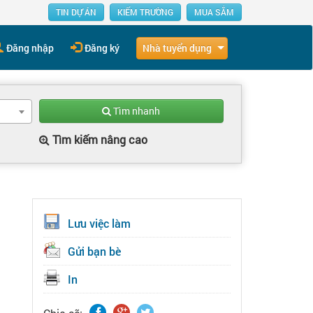
TIN DỰ ÁN
KIẾM TRƯỜNG
MUA SẮM
Nhà tuyển dụng
Đăng nhập
Đăng ký
Tìm nhanh
Tìm kiếm nâng cao
Lưu việc làm
Gửi bạn bè
In