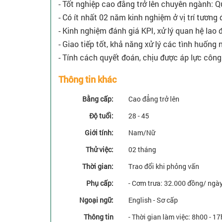
- Tốt nghiệp cao đẳng trở lên chuyên ngành: Quả
- Có ít nhất 02 năm kinh nghiệm ở vị trí tương
- Kinh nghiệm đánh giá KPI, xử lý quan hệ lao 
- Giao tiếp tốt, khả năng xử lý các tình huống 
- Tính cách quyết đoán, chịu được áp lực công 
Thông tin khác
Bằng cấp:
Cao đẳng trở lên
Độ tuổi:
28 - 45
Giới tính:
Nam/Nữ
Thử việc:
02 tháng
Thời gian:
Trao đổi khi phỏng vấn
Phụ cấp:
- Cơm trưa: 32.000 đồng/ ngày
Ngoại ngữ:
English - Sơ cấp
Thông tin
- Thời gian làm việc: 8h00 - 17