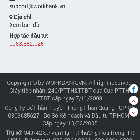
support@workbank.vn
Địa chỉ:
Xem bản đồ
Hợp tác đầu tư:
0983.852.025
Copyright © by WORKBANK.VN. All right reserved.
Giấy tiếp nhận: 246/PTTH&TTĐT của Cục PTTH-
TTĐT cấp ngày 7/11/2008.
Công Ty Cổ Phần Truyền Thông Phan Quang
- GPKD:
0303685627 - Do Sở Kế hoạch và Đầu tư TP.HCM -
Cấp ngày: 10/03/2005
Trụ sở:
343/42 Sư Vạn Hạnh, Phường Hòa Hưng, TP.