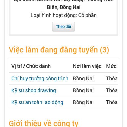
Tạo hồ sơ
Biên, Đồng Nai
Loại hình hoạt động: Cổ phần
Cẩm nang việc làm
Theo dõi
Bạn cần tuyển người
Việc làm đang đăng tuyển (3)
Nhà tuyển dụng
Vị trí / Chức danh
Nơi làm việc
Mức lươ
Chỉ huy trưởng công trình
Đồng Nai
Thỏa thu
Kỹ sư shop drawing
Đồng Nai
Thỏa thu
Kỹ sư an toàn lao động
Đồng Nai
Thỏa thu
Giới thiệu về công ty