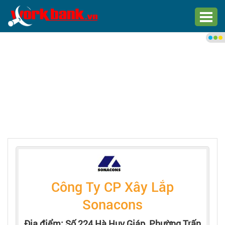
Chào bạn,
Đăng nhập xem việc làm phù
hợp
Đăng nhập
Đăng ký
Trang chủ
Việc làm mới nhất
Công Ty CP Xây Lắp
Tìm việc làm
Sonacons
Địa điểm: Số 224 Hà Huy Giáp, Phường Trấn