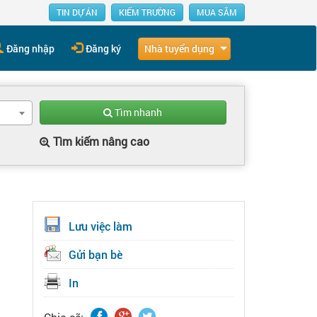
TIN DỰ ÁN
KIẾM TRƯỜNG
MUA SẮM
Nhà tuyển dụng
Đăng nhập
Đăng ký
Tìm nhanh
Tìm kiếm nâng cao
Lưu việc làm
Gửi bạn bè
In