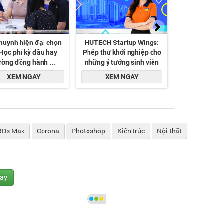
3Ds Max
Corona
Photoshop
Kiến trúc
Nội thất
gày