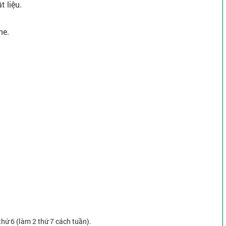
 liệu.
ne.
.
 thứ 6 (làm 2 thứ 7 cách tuần).