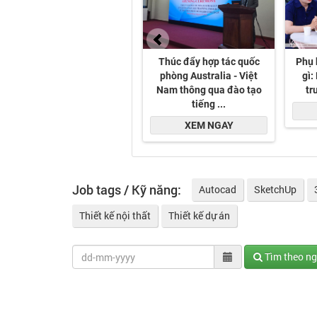
Job tags / Kỹ năng:
Autocad
SketchUp
Thiết kế nội thất
Thiết kế dự án
Tìm theo n