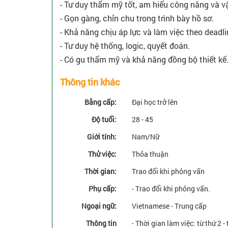
- Tư duy thẩm mỹ tốt, am hiểu công năng và vật
- Gọn gàng, chỉn chu trong trình bày hồ sơ.
- Khả năng chịu áp lực và làm việc theo deadli
- Tư duy hệ thống, logic, quyết đoán.
- Có gu thẩm mỹ và khả năng đồng bộ thiết kế
Thông tin khác
Bằng cấp:
Đại học trở lên
Độ tuổi:
28 - 45
Giới tính:
Nam/Nữ
Thử việc:
Thỏa thuận
Thời gian:
Trao đổi khi phỏng vấn
Phụ cấp:
- Trao đổi khi phỏng vấn.
Ngoại ngữ:
Vietnamese - Trung cấp
Thông tin
- Thời gian làm việc: từ thứ 2 -