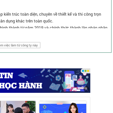
p kiến trúc toàn diện, chuyên về thiết kế và thi công trọn
 dân dụng khác trên toàn quốc.
ợc hình thành từ năm 2019 và chính thức thành lập pháp nhân
ó 02 chi nhánh tại Hà Nội và thành phố Hồ Chí Minh.
g sản phẩm mục tiêu là các dịch vụ như: Thiết kế thi công
m việc làm từ công ty này
ế thi công các công trình dân dụng - chúng tôi mang sứ mệnh
ính thẩm mỹ, tối ưu hóa công năng, tiết kiệm thời gian và
ư.