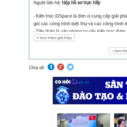
Người liên hệ:
Nộp hồ sơ trực tiếp
- Kiến trúc iDSpace là đơn vị cung cấp giải phá
gói các công trình biệt thự và các công trình
- Tiền thân là văn phòng tư vấn kiến trúc đư
Xem thêm giới thiệu
vào năm 2024, đến nay Kiến trúc iDSpace đã c
- Với nhiều năm kinh nghiệm và tâm huyết cùn
Xem thê
biệt thự, thiết kế thi công nhà phố và thiết k
giúp người Việt sở hữu một ngôi nhà đảm bảo t
Chia sẽ:
công sức quản lý cũng như tối ưu chi phí đầu t