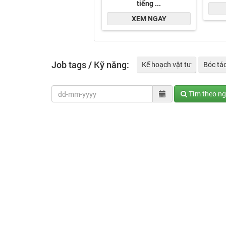
Job tags / Kỹ năng:
Kế hoạch vật tư
Bóc tá
Tìm theo n