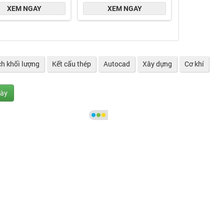
ch khối lượng
Kết cấu thép
Autocad
Xây dựng
Cơ khí
gày