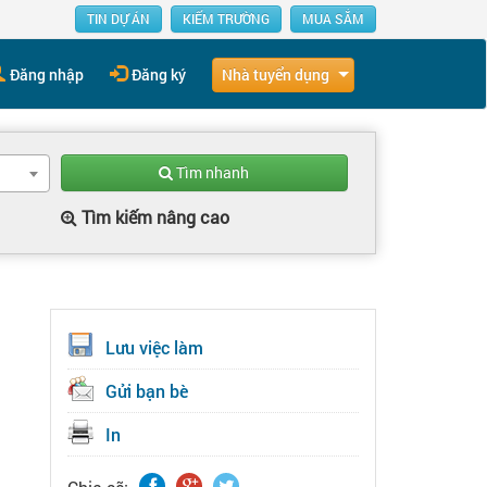
TIN DỰ ÁN
KIẾM TRƯỜNG
MUA SẮM
Nhà tuyển dụng
Đăng nhập
Đăng ký
Tìm nhanh
Tìm kiếm nâng cao
Lưu việc làm
Gửi bạn bè
In