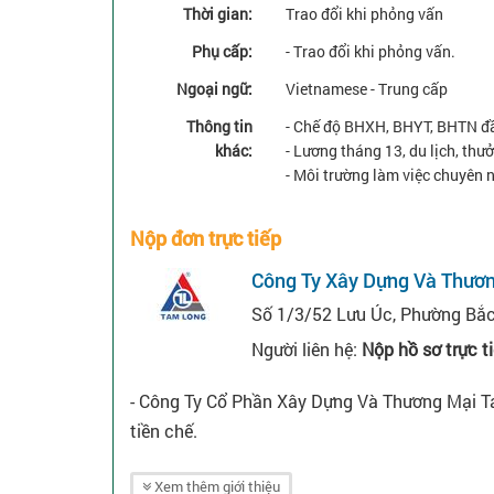
Thời gian:
Trao đổi khi phỏng vấn
Phụ cấp:
- Trao đổi khi phỏng vấn.
Ngoại ngữ:
Vietnamese - Trung cấp
Thông tin
- Chế độ BHXH, BHYT, BHTN đầ
khác:
- Lương tháng 13, du lịch, thưởn
- Môi trường làm việc chuyên ng
Nộp đơn trực tiếp
Công Ty Xây Dựng Và Thươ
Số 1/3/52 Lưu Úc, Phường Bắc
Người liên hệ:
Nộp hồ sơ trực t
- Công Ty Cổ Phần Xây Dựng Và Thương Mại Ta
tiền chế.
Xem thêm giới thiệu