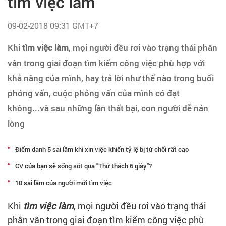
tìm việc làm
Tạo hồ sơ
09-02-2018 09:31 GMT+7
Cẩm nang việc làm
Khi
tìm việc làm
, mọi người đều rơi vào trạng thái phân
vân trong giai đoạn tìm kiếm công việc phù hợp với
Bạn cần tuyển người
khả năng của mình, hay trả lời như thế nào trong buổi
Nhà tuyển dụng
phỏng vấn, cuộc phỏng vấn của mình có đạt
không...và sau những lần thất bại, con người dễ nản
lòng
Điểm danh 5 sai lầm khi xin việc khiến tỷ lệ bị từ chối rất cao
CV của bạn sẽ sống sót qua "Thử thách 6 giây"?
10 sai lầm của người mới tìm việc
Khi
tìm việc làm
, mọi người đều rơi vào trạng thái
phân vân trong giai đoạn tìm kiếm công việc phù