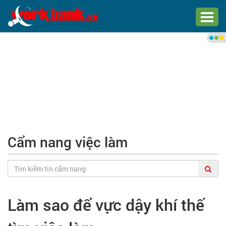
Chào bạn,
Đăng nhập xem việc làm phù
hợp
Đăng nhập
Đăng ký
Cẩm nang việc làm
Trang chủ
Việc làm mới nhất
Làm sao để vực dậy khí thế
Tìm việc làm