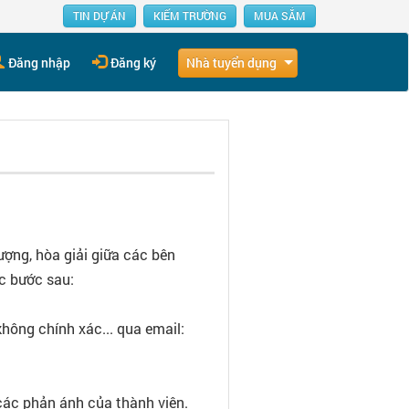
TIN DỰ ÁN
KIẾM TRƯỜNG
MUA SẮM
Nhà tuyển dụng
Đăng nhập
Đăng ký
ợng, hòa giải giữa các bên
ác bước sau:
không chính xác... qua email:
ác phản ánh của thành viên.