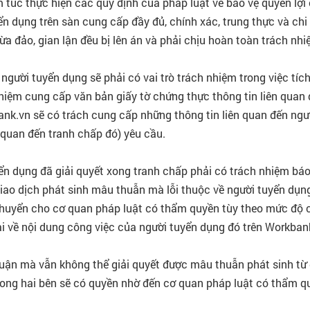
túc thực hiện các quy định của pháp luật về bảo vệ quyền lợi c
ển dụng trên sàn cung cấp đầy đủ, chính xác, trung thực và chi 
ừa đảo, gian lận đều bị lên án và phải chịu hoàn toàn trách nhi
gười tuyển dụng sẽ phải có vai trò trách nhiệm trong việc tích
hiệm cung cấp văn bản giấy tờ chứng thực thông tin liên quan
bank.vn sẽ có trách cung cấp những thông tin liên quan đến ngư
 quan đến tranh chấp đó) yêu cầu.
yển dụng đã giải quyết xong tranh chấp phải có trách nhiệm báo 
iao dịch phát sinh mâu thuẫn mà lỗi thuộc về người tuyển dụn
chuyển cho cơ quan pháp luật có thẩm quyền tùy theo mức độ 
ài về nội dung công việc của người tuyển dụng đó trên Workban
uận mà vẫn không thể giải quyết được mâu thuẫn phát sinh từ g
 trong hai bên sẽ có quyền nhờ đến cơ quan pháp luật có thẩm 