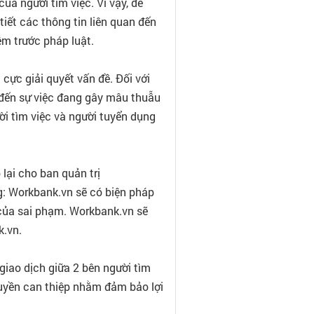
ủa người tìm việc. Vì vậy, đề
tiết các thông tin liên quan đến
ệm trước pháp luật.
 cực giải quyết vấn đề. Đối với
 đến sự việc đang gây mâu thuẫu
ời tìm việc và người tuyển dụng
lại cho ban quản trị
g: Workbank.vn sẽ có biện pháp
của sai phạm. Workbank.vn sẽ
k.vn.
iao dịch giữa 2 bên người tìm
quyền can thiệp nhằm đảm bảo lợi