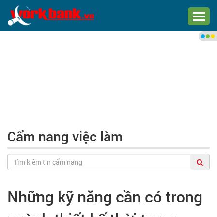
Chào bạn,
Đăng nhập xem việc làm phù
hợp
Đăng nhập
Đăng ký
Cẩm nang việc làm
Trang chủ
Việc làm mới nhất
Những kỹ năng cần có trong
Tìm việc làm