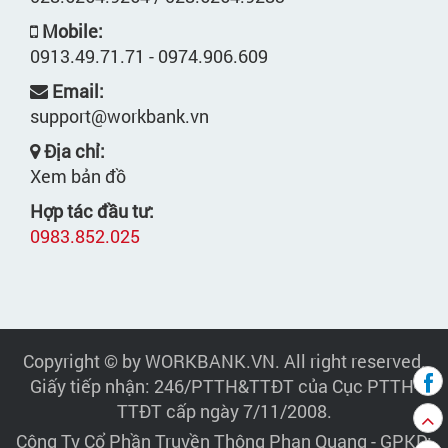
Mobile:
0913.49.71.71 - 0974.906.609
Email:
support@workbank.vn
Địa chỉ:
Xem bản đồ
Hợp tác đầu tư:
0983.852.025
Copyright © by WORKBANK.VN. All right reserved.
Giấy tiếp nhận: 246/PTTH&TTĐT của Cục PTTH-
TTĐT cấp ngày 7/11/2008.
Công Ty Cổ Phần Truyền Thông Phan Quang
- GPKD: