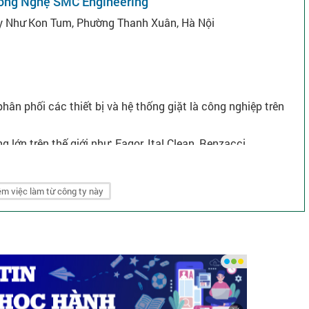
Công Nghệ SMC Engineering
ụy Như Kon Tum, Phường Thanh Xuân, Hà Nội
hân phối các thiết bị và hệ thống giặt là công nghiệp trên
g lớn trên thế giới như: Fagor, Ital Clean, Renzacci,
m việc làm từ công ty này