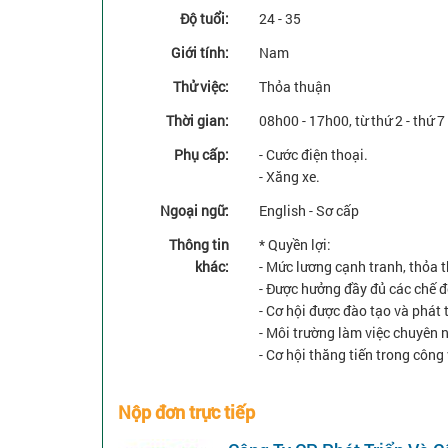
Độ tuổi:
24 - 35
Giới tính:
Nam
Thử việc:
Thỏa thuận
Thời gian:
08h00 - 17h00, từ thứ 2 - thứ 7
Phụ cấp:
- Cước điện thoại.
- Xăng xe.
Ngoại ngữ:
English - Sơ cấp
Thông tin
* Quyền lợi:
khác:
- Mức lương cạnh tranh, thỏa 
- Được hưởng đầy đủ các chế đ
- Cơ hội được đào tạo và phát
- Môi trường làm việc chuyên 
- Cơ hội thăng tiến trong công 
Nộp đơn trực tiếp