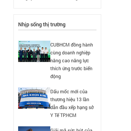
Nhịp sống thị trường
CUBHCM đồng hành
cùng doanh nghiệp
nâng cao năng lực
thích ứng trước biến
động
Dấu mốc mới của
thương hiệu 13 lần
dẫn đầu xếp hạng sở
Y Tế TP.HCM
Giải mã sức hút của