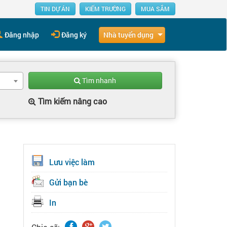
TIN DỰ ÁN
KIẾM TRƯỜNG
MUA SẮM
Nhà tuyển dụng
Đăng nhập
Đăng ký
Tìm nhanh
Tìm kiếm nâng cao
Lưu việc làm
Gửi bạn bè
In