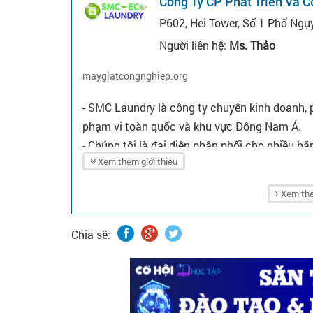
Công Ty CP Phát Triển Và 
P602, Hei Tower, Số 1 Phố Ng
Người liên hệ:
Ms. Thảo
maygiatcongnghiep.org
- SMC Laundry là công ty chuyên kinh doanh, p
phạm vi toàn quốc và khu vực Đông Nam Á.
- Chúng tôi là đại diện phân phối cho nhiều hãn
Xem thêm giới thiệu
Lavamac, Yasen, Pegasus, Pony, Ghidini...
Xem thê
Chia sẽ: