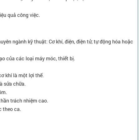
iệu quả công việc.
huyên ngành kỹ thuật: Cơ khí, điện, điện tử, tự động hóa hoặc
ạo của các loại máy móc, thiết bị.
ơ khí là một lợi thế.
à sửa chữa.
óm.
 thần trách nhiệm cao.
c theo ca.