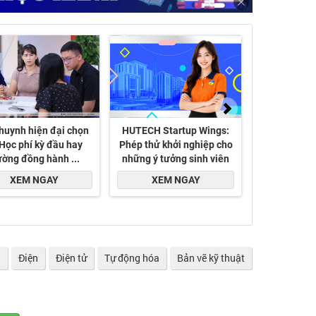
ị
Điện
Điện tử
Tự động hóa
Bản vẽ kỹ thuật