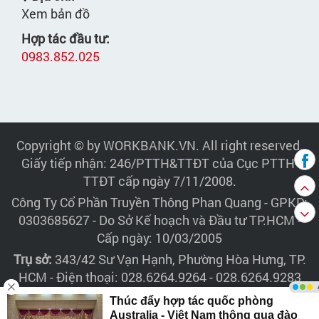
Xem bản đồ
Hợp tác đầu tư:
0983.852.025
Copyright © by WORKBANK.VN. All right reserved.
Giấy tiếp nhận: 246/PTTH&TTĐT của Cục PTTH-
TTĐT cấp ngày 7/11/2008.
Công Ty Cổ Phần Truyền Thông Phan Quang
- GPKD:
0303685627 - Do Sở Kế hoạch và Đầu tư TP.HCM -
Cấp ngày: 10/03/2005
Trụ sở:
343/42 Sư Vạn Hạnh, Phường Hòa Hưng, TP.
HCM - Điện thoại: 028.6264.9264 - 028.6264.9283