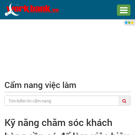
Chào bạn,
Đăng nhập xem việc làm phù
hợp
Đăng nhập
Đăng ký
Cẩm nang việc làm
Trang chủ
Việc làm mới nhất
Kỹ năng chăm sóc khách
Tìm việc làm