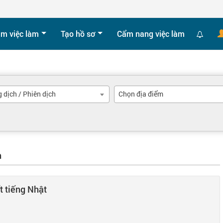
ìm việc làm
Tạo hồ sơ
Cẩm nang việc làm
 dịch / Phiên dịch
Chọn địa điểm
h
t tiếng Nhật
m