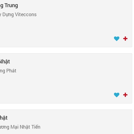
ng Trung
y Dựng Viteccons
 Nhật
ờng Phát
Nhật
ương Mại Nhật Tiến