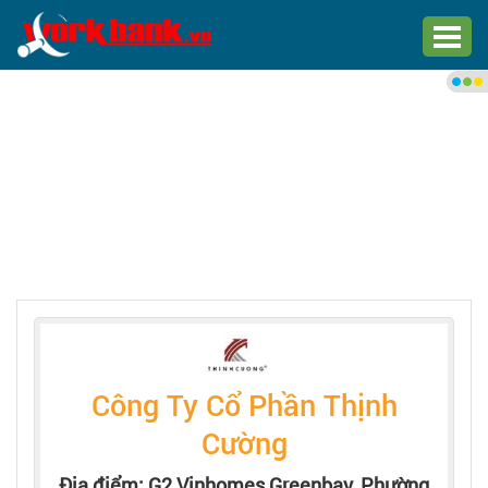
Chào bạn,
Đăng nhập xem việc làm phù
hợp
Đăng nhập
Đăng ký
Trang chủ
Việc làm mới nhất
Công Ty Cổ Phần Thịnh
Tìm việc làm
Cường
Địa điểm: G2 Vinhomes Greenbay, Phường