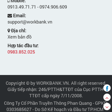
Mobile:
0913.49.71.71 - 0974.906.609
Email:
support@workbank.vn
Địa chỉ:
Xem bản đồ
Hợp tác đầu tư:
0983.852.025
Copyright © by WORKBANK.VN. All right reserved.
Giấy tiếp nhận: 246/PTTH&TTĐT của Cục PTTH-
TTĐT cấp ngày 7/11/2008.
Công Ty Cổ Phần Truyền Thông Phan Quang
- GPKD:
0303685627 - Do Sở Kế hoạch và Đầu tư TP.HCM -