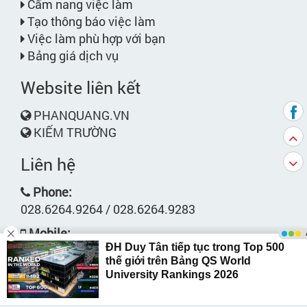
Cẩm nang việc làm
Tạo thông báo việc làm
Việc làm phù hợp với bạn
Bảng giá dịch vụ
Website liên kết
PHANQUANG.VN
KIẾM TRƯỜNG
Liên hệ
Phone:
028.6264.9264 / 028.6264.9283
Mobile:
0913.49.71.71 - 0974.906.609
Email:
support@workbank.vn