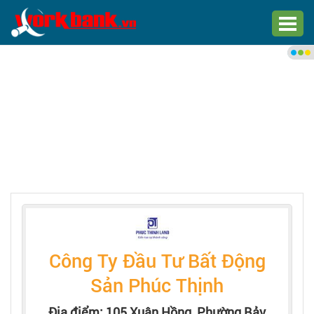
Chào bạn,
Đăng nhập xem việc làm phù
hợp
Đăng nhập
Đăng ký
Trang chủ
Việc làm mới nhất
Công Ty Đầu Tư Bất Động
Tìm việc làm
Sản Phúc Thịnh
Địa điểm: 105 Xuân Hồng, Phường Bảy