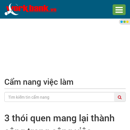
Chào bạn,
Đăng nhập xem việc làm phù
hợp
Đăng nhập
Đăng ký
Cẩm nang việc làm
Trang chủ
Việc làm mới nhất
3 thói quen mang lại thành
Tìm việc làm