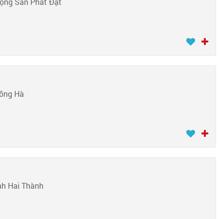
Động Sản Phát Đạt
ồng Hà
nh Hai Thành