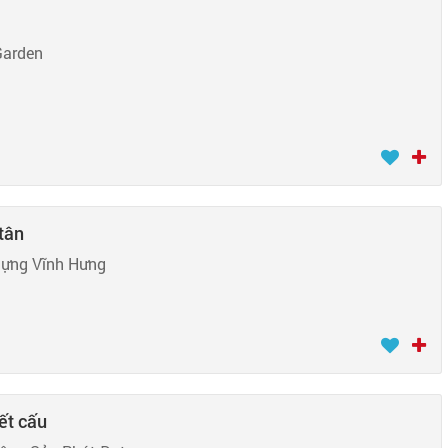
Garden
tân
Dựng Vĩnh Hưng
ết cấu