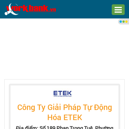
Chào bạn,
Đăng nhập xem việc làm phù
hợp
Đăng nhập
Đăng ký
Trang chủ
Việc làm mới nhất
Công Ty Giải Pháp Tự Động
Tìm việc làm
Hóa ETEK
Địa điểm: Số 189 Phan Trọng Tuệ, Phường