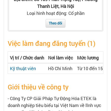
Tạo hồ sơ
Thanh Liệt, Hà Nội
Loại hình hoạt động: Cổ phần
Cẩm nang việc làm
Theo dõi
Bạn cần tuyển người
Việc làm đang đăng tuyển (1)
Nhà tuyển dụng
Vị trí / Chức danh
Nơi làm việc
Mức lương
Kỹ thuật viên
Hồ Chí Minh
Từ 10 đến 15 triệ
Giới thiệu về công ty
- Công Ty CP Giải Pháp Tự Động Hóa ETEK là
doanh nghiệp tiêu biểu tại Việt Nam về lĩnh vực