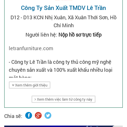
Công Ty Sản Xuất TMDV Lê Trần
D12 - D13 KCN Nhị Xuân, Xã Xuân Thới Sơn, Hồ
Chí Minh
Người liên hệ:
Nộp hồ sơ trực tiếp
letranfurniture.com
- Công ty Lê Trần là công ty thủ công mỹ nghệ
chuyên sản xuất và 100% xuất khẩu nhiều loại
mặt hàng:
+ Sản phẩm kim loại: Bàn, ghế, tủ, giường,
Xem thêm giới thiệu
khung kệ, hàng rào, decking tile.
Xem thêm việc làm từ công ty này
+ Sản phẩm kim loại ghép: Vải, nệm, gỗ, nệm,
đá, tetilen, mozait, poly wood, kính, viber cimen.
Chia sẽ:
+ Sản xuất hạt nhựa và các sản phẩm từ nhựa:
Dây nhựa giả mây, chậu nhựa, poly wood, sàn