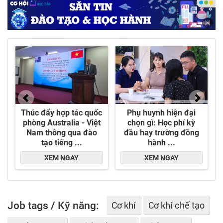
nhựa...
+ Vỉ nhựa ván sàn.
+ Planter (chậu hoa).
+ Bàn ghế đan dây nhựa giả mây.
+ Sản xuất nệm ngồi và gối tựa.
+ Sản xuất và thương mại nhựa phế liệu và hạt
nhựa tái sinh.
Job tags / Kỹ năng:
Cơ khí
Cơ khí chế tạo