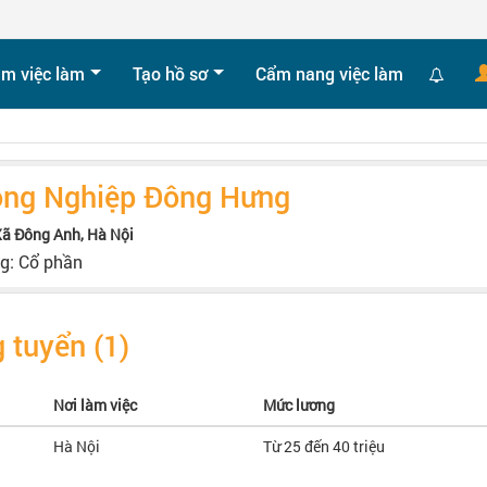
ìm việc làm
Tạo hồ sơ
Cẩm nang việc làm
ông Nghiệp Đông Hưng
 Xã Đông Anh, Hà Nội
ng: Cổ phần
 tuyển (1)
Nơi làm việc
Mức lương
Hà Nội
Từ 25 đến 40 triệu