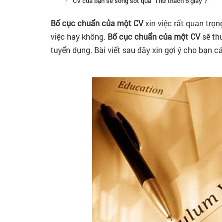
CV của bạn sẽ sống sót qua "Thử thách 6 giây"?
Bố cục chuẩn của một CV
xin việc rất quan trọ
việc hay không.
Bố cục chuẩn của một CV
sẽ th
tuyển dụng. Bài viết sau đây xin gợi ý cho bạn c