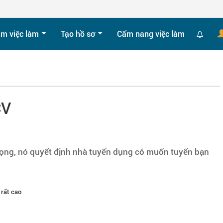
ìm việc làm
Tạo hồ sơ
Cẩm nang việc làm
CV
trọng, nó quyết định nhà tuyển dụng có muốn tuyển bạn
 rất cao