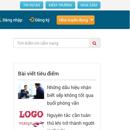
TIN DỰ ÁN
KIẾM TRƯỜNG
MUA SẮM
Nhà tuyển dụng
Đăng nhập
Đăng ký
Bài viết tiêu điểm
Những dấu hiệu nhận
biết sếp không tốt qua
buổi phỏng vấn
Nguyên tắc cần tuân
thủ khi trở thành người