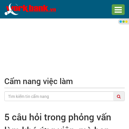
Chào bạn,
Đăng nhập xem việc làm phù
hợp
Đăng nhập
Đăng ký
Cẩm nang việc làm
Trang chủ
Việc làm mới nhất
5 câu hỏi trong phỏng vấn
Tìm việc làm