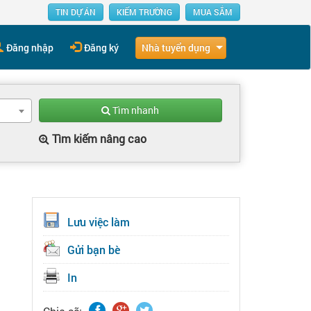
TIN DỰ ÁN
KIẾM TRƯỜNG
MUA SẮM
Nhà tuyển dụng
Đăng nhập
Đăng ký
Tìm nhanh
Tìm kiếm nâng cao
Lưu việc làm
Gửi bạn bè
In