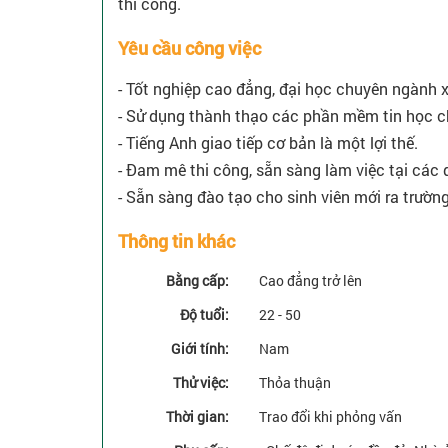
thi công.
Yêu cầu công việc
- Tốt nghiệp cao đẳng, đại học chuyên ngành 
- Sử dụng thành thạo các phần mềm tin học 
- Tiếng Anh giao tiếp cơ bản là một lợi thế.
- Đam mê thi công, sẵn sàng làm việc tại các 
- Sẵn sàng đào tạo cho sinh viên mới ra trườn
Thông tin khác
Bằng cấp:
Cao đẳng trở lên
Độ tuổi:
22 - 50
Giới tính:
Nam
Thử việc:
Thỏa thuận
Thời gian:
Trao đổi khi phỏng vấn