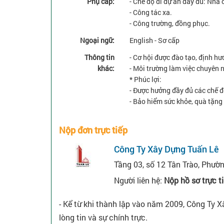
Phụ cấp:
- Chế độ đi dự án đầy đủ: Nhà ở
- Công tác xa.
- Công trường, đồng phục.
Ngoại ngữ:
English - Sơ cấp
Thông tin
- Cơ hội được đào tạo, định hư
khác:
- Môi trường làm việc chuyên 
* Phúc lợi:
- Được hưởng đầy đủ các chế đ
- Bảo hiểm sức khỏe, quà tặng s
Nộp đơn trực tiếp
Công Ty Xây Dựng Tuấn Lê
Tầng 03, số 12 Tân Trào, Phườ
Người liên hệ:
Nộp hồ sơ trực t
- Kể từ khi thành lập vào năm 2009, Công Ty Xâ
lòng tin và sự chính trực.