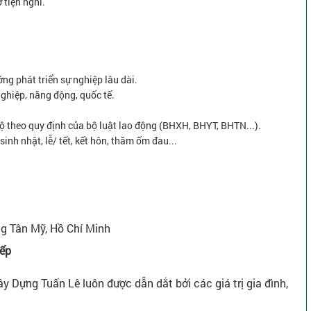
 tiện nghi.
ớng phát triển sự nghiệp lâu dài.
nghiệp, năng động, quốc tế.
ộ theo quy định của bộ luật lao động (BHXH, BHYT, BHTN...).
inh nhật, lễ/ tết, kết hôn, thăm ốm đau...
ng Tân Mỹ, Hồ Chí Minh
iếp
y Dựng Tuấn Lê luôn được dẫn dắt bởi các giá trị gia đình,