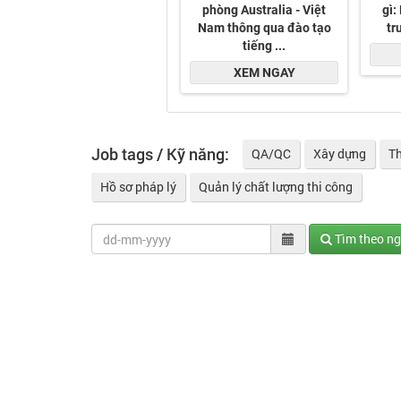
Job tags / Kỹ năng:
QA/QC
Xây dựng
Th
Hồ sơ pháp lý
Quản lý chất lượng thi công
Tìm theo n