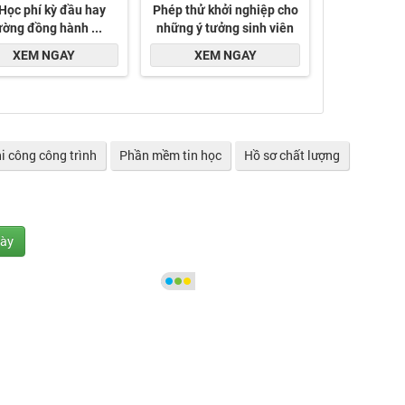
i công công trình
Phần mềm tin học
Hồ sơ chất lượng
gày