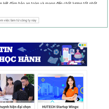
am kết đảm bảo an toàn và mang đến chất lượng tốt nhất
này đã tạo nên di sản của chúng tôi với hơn 100 dự án đã
am.
m việc làm từ công ty này
xây dựng tư nhân tiên tiến và sáng tạo nhất tại Việt Nam.