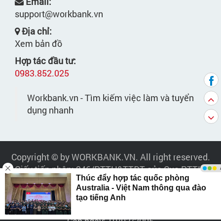
Email:
support@workbank.vn
Địa chỉ:
Xem bản đồ
Hợp tác đầu tư:
0983.852.025
Workbank.vn - Tìm kiếm việc làm và tuyển
dụng nhanh
Copyright © by WORKBANK.VN. All right reserved.
Giấy tiếp nhận: 246/PTTH&TTĐT của Cục PTTH-
TTĐT cấp ngày 7/11/2008.
Công Ty Cổ Phần Truyền Thông Phan Quang
- GPKD:
0303685627 - Do Sở Kế hoạch và Đầu tư TP.HCM -