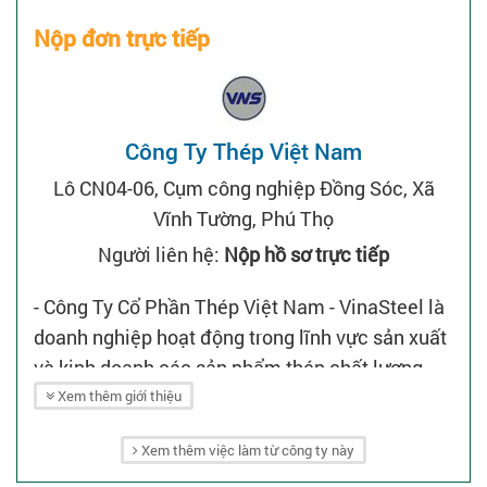
Nộp đơn trực tiếp
Công Ty Thép Việt Nam
Lô CN04-06, Cụm công nghiệp Đồng Sóc, Xã
Vĩnh Tường, Phú Thọ
Người liên hệ:
Nộp hồ sơ trực tiếp
- Công Ty Cổ Phần Thép Việt Nam - VinaSteel là
doanh nghiệp hoạt động trong lĩnh vực sản xuất
và kinh doanh các sản phẩm thép chất lượng
cao.
Xem thêm giới thiệu
- Hiện nay, nhà máy của công ty tại Cụm Công
Xem thêm việc làm từ công ty này
nghiệp Đồng Sóc, Vĩnh Tường đang trong giai