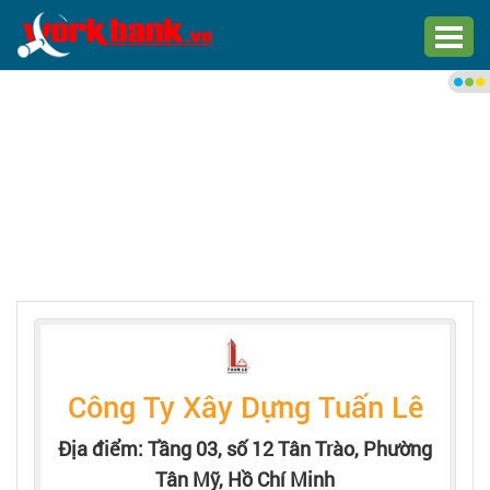
Chào bạn,
Đăng nhập xem việc làm phù
hợp
Đăng nhập
Đăng ký
Trang chủ
Việc làm mới nhất
Công Ty Xây Dựng Tuấn Lê
Tìm việc làm
Địa điểm: Tầng 03, số 12 Tân Trào, Phường
Tân Mỹ, Hồ Chí Minh