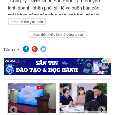
- Công Ty TNHH Nông Sản Phúc Lâm chuyên
kinh doanh, phân phối sỉ - lẻ và buôn bán các
mặt hàng nông sản như: gạo, ngô hạt, sắn lát
khô, thực phẩm và vật tư nông nghiệp...
Xem thêm giới thiệu
- Có hệ thống kho bãi tại nhiều tỉnh thành trên cả
Xem thêm việc làm từ công ty này
nước.
Chia sẽ: