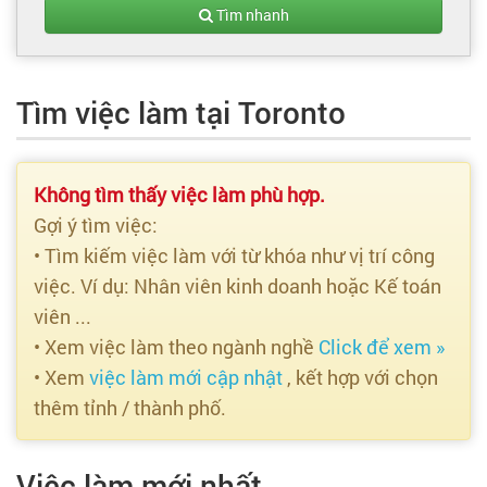
Tạo hồ sơ
Tìm nhanh
Cẩm nang việc làm
Tìm việc làm tại Toronto
Bạn cần tuyển người
Nhà tuyển dụng
Không tìm thấy việc làm phù hợp.
Gợi ý tìm việc:
• Tìm kiếm việc làm với từ khóa như vị trí công
việc. Ví dụ: Nhân viên kinh doanh hoặc Kế toán
viên ...
• Xem việc làm theo ngành nghề
Click để xem »
• Xem
việc làm mới cập nhật
, kết hợp với chọn
thêm tỉnh / thành phố.
Việc làm mới nhất