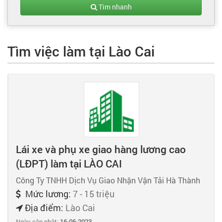
Tạo hồ sơ
Tìm nhanh
Cẩm nang việc làm
Tìm việc làm tại Lào Cai
Bạn cần tuyển người
Nhà tuyển dụng
Lái xe và phụ xe giao hàng lương cao
(LĐPT) làm tại LÀO CAI
Công Ty TNHH Dịch Vụ Giao Nhận Vận Tải Hà Thành
Mức lương:
7 - 15 triệu
Địa điểm:
Lào Cai
Ngày cập nhật:
16-06-2023