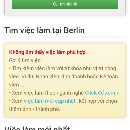
Tạo hồ sơ
Tìm nhanh
Cẩm nang việc làm
Tìm việc làm tại Berlin
Bạn cần tuyển người
Nhà tuyển dụng
Không tìm thấy việc làm phù hợp.
Gợi ý tìm việc:
• Tìm kiếm việc làm với từ khóa như vị trí công
việc. Ví dụ: Nhân viên kinh doanh hoặc Kế toán
viên ...
• Xem việc làm theo ngành nghề
Click để xem »
• Xem
việc làm mới cập nhật
, kết hợp với chọn
thêm tỉnh / thành phố.
Việc làm mới nhất