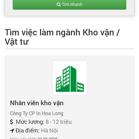
Tạo hồ sơ
Tìm nhanh
Cẩm nang việc làm
Tìm việc làm ngành Kho vận /
Vật tư
Bạn cần tuyển người
Nhà tuyển dụng
Nhân viên kho vận
Công Ty CP In Hoa Long
Mức lương:
8 - 12 triệu
Địa điểm:
Hà Nội