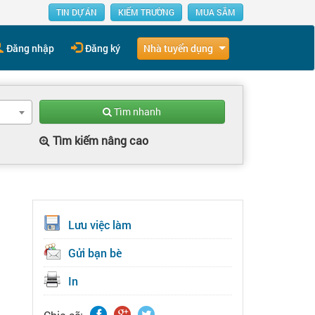
TIN DỰ ÁN
KIẾM TRƯỜNG
MUA SẮM
Nhà tuyển dụng
Đăng nhập
Đăng ký
Tìm nhanh
Tìm kiếm nâng cao
Lưu việc làm
Gửi bạn bè
In