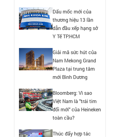
Dấu mốc mới của
thương hiệu 13 lần
dẫn đầu xếp hạng sở
Y Tế TP.HCM
Giải mã sức hút của
Nam Mekong Grand
Plaza tại trung tâm
mới Bình Dương
Bloomberg: Vì sao
Việt Nam là "trái tim
đổi mới" của Heineken
toàn cầu?
Thúc đẩy hợp tác