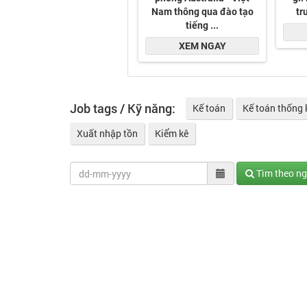
Job tags / Kỹ năng:
Kế toán
Kế toán thống 
Xuất nhập tồn
Kiểm kê
Tìm theo n