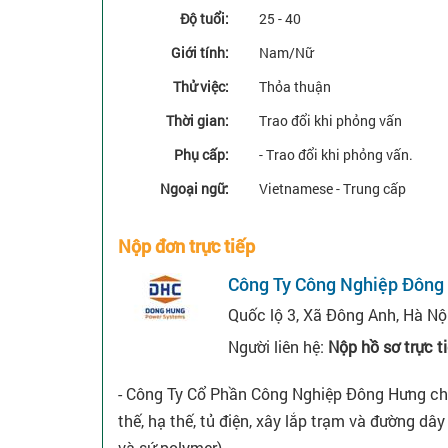
Độ tuổi:
25 - 40
Giới tính:
Nam/Nữ
Thử việc:
Thỏa thuận
Thời gian:
Trao đổi khi phỏng vấn
Phụ cấp:
- Trao đổi khi phỏng vấn.
Ngoại ngữ:
Vietnamese - Trung cấp
Nộp đơn trực tiếp
Công Ty Công Nghiệp Đông
Quốc lộ 3, Xã Đông Anh, Hà Nộ
Người liên hệ:
Nộp hồ sơ trực t
- Công Ty Cổ Phần Công Nghiệp Đông Hưng chuyê
thế, hạ thế, tủ điện, xây lắp trạm và đường dâ
và sứ polymer).