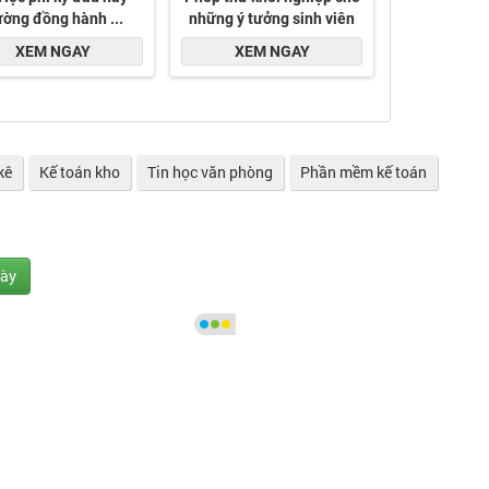
kê
Kế toán kho
Tin học văn phòng
Phần mềm kế toán
gày