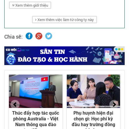
dựng dân dụng ở tỉnh Đồng Nai, đồng thời mở
Xem thêm giới thiệu
rộng thực hiện các dự án trên cả nước.
Xem thêm việc làm từ công ty này
- Và đến nay, Chính Nam đã sẵn sàng phục vụ
cho Quý khách hàng trên toàn quốc.
Chia sẽ: