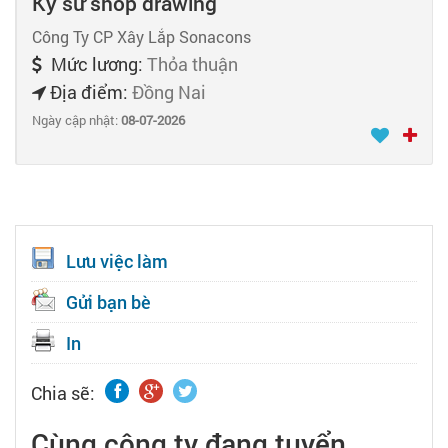
Kỹ sư shop drawing
Công Ty CP Xây Lắp Sonacons
Mức lương:
Thỏa thuận
Địa điểm:
Đồng Nai
Ngày cập nhật:
08-07-2026
Lưu việc làm
Gửi bạn bè
In
Chia sẽ:
Cùng công ty đang tuyển