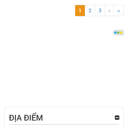
2
3
›
››
1
ĐỊA ĐIỂM