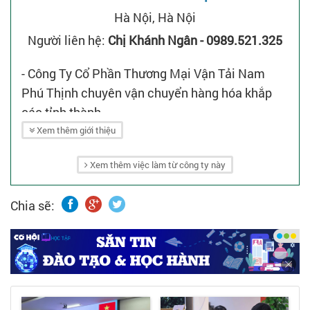
Hà Nội, Hà Nội
Người liên hệ:
Chị Khánh Ngân - 0989.521.325
- Công Ty Cổ Phần Thương Mại Vận Tải Nam
Phú Thịnh chuyên vận chuyển hàng hóa khắp
các tỉnh thành.
- Vui lòng liên hệ: Chị Khánh Ngân
Xem thêm giới thiệu
- 0989.521.325.
Xem thêm việc làm từ công ty này
- Hoặc email: hoangkhuyen99hpl@gmail.com.
Chia sẽ: