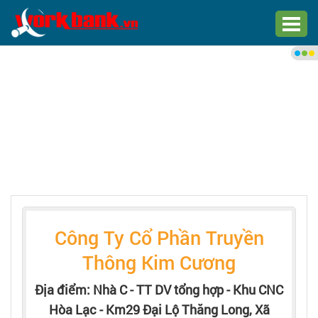
Chào bạn,
Đăng nhập xem việc làm phù
hợp
Đăng nhập
Đăng ký
Trang chủ
Công Ty Cổ Phần Truyền
Việc làm mới nhất
Thông Kim Cương
Tìm việc làm
Địa điểm: Nhà C - TT DV tổng hợp - Khu CNC
Hòa Lạc - Km29 Đại Lộ Thăng Long, Xã