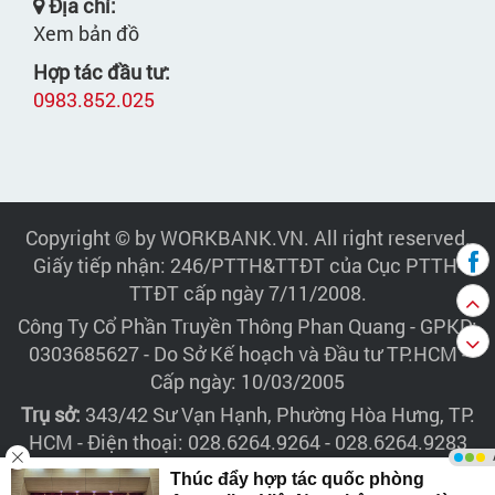
Địa chỉ:
Xem bản đồ
Hợp tác đầu tư:
0983.852.025
Copyright © by WORKBANK.VN. All right reserved.
Giấy tiếp nhận: 246/PTTH&TTĐT của Cục PTTH-
TTĐT cấp ngày 7/11/2008.
Công Ty Cổ Phần Truyền Thông Phan Quang
- GPKD:
0303685627 - Do Sở Kế hoạch và Đầu tư TP.HCM -
Cấp ngày: 10/03/2005
Trụ sở:
343/42 Sư Vạn Hạnh, Phường Hòa Hưng, TP.
HCM - Điện thoại: 028.6264.9264 - 028.6264.9283