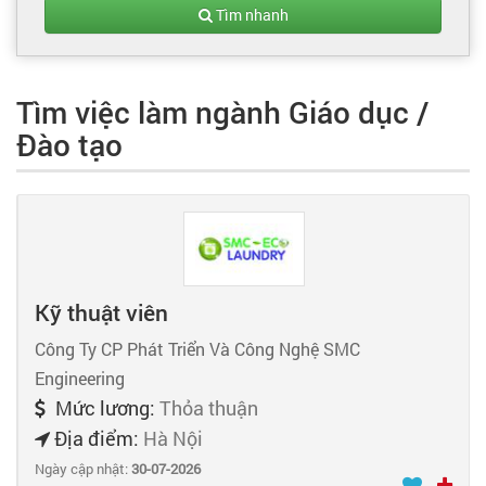
Tạo hồ sơ
Tìm nhanh
Cẩm nang việc làm
Tìm việc làm ngành Giáo dục /
Đào tạo
Bạn cần tuyển người
Nhà tuyển dụng
Kỹ thuật viên
Công Ty CP Phát Triển Và Công Nghệ SMC
Engineering
Mức lương:
Thỏa thuận
Địa điểm:
Hà Nội
Ngày cập nhật:
30-07-2026