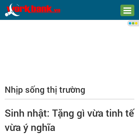
Chào bạn,
Đăng nhập xem việc làm phù
hợp
Đăng nhập
Đăng ký
Nhịp sống thị trường
Trang chủ
Việc làm mới nhất
Sinh nhật: Tặng gì vừa tinh tế
Tìm việc làm
vừa ý nghĩa