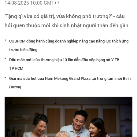
Tạo hồ sơ
14-08-2025 10:00 GMT+7
‘Tặng gì vừa có giá trị, vừa không phô trương?’ - câu
Cẩm nang việc làm
hỏi quen thuộc mỗi khi sinh nhật người thân đến gần.
Bạn cần tuyển người
CUBHCM đồng hành cùng doanh nghiệp nâng cao năng lực thích ứng
trước biến động
Nhà tuyển dụng
Dấu mốc mới của thương hiệu 13 lần dẫn đầu xếp hạng sở Y Tế
TP.HCM
Giải mã sức hút của Nam Mekong Grand Plaza tại trung tâm mới Bình
Dương