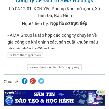
Công Ty CP Đầu Tư AMA Holdings
Lô CN12-01, KCN Yên Phong (Khu mở rộng), Xã
Tam Đa, Bắc Ninh
Người liên hệ:
Nộp hồ sơ trực tiếp
- AMA Group là tập hợp các công ty chuyên về
gia công cơ khí chính xác, sản xuất khuôn mẫu
và giải pháp tự động hóa.
- Với hơn 10 năm kinh nghiệm, chúng tôi đã và
Xem thêm giới thiệu
đang phục vụ nhiều đối tác lớn trong và ngoài
Xem thêm việc làm từ công ty này
nước, đặc biệt là các tập đoàn đa quốc gia từ
Nhật Bản, Hàn Quốc và Châu Âu.
Chia sẽ: