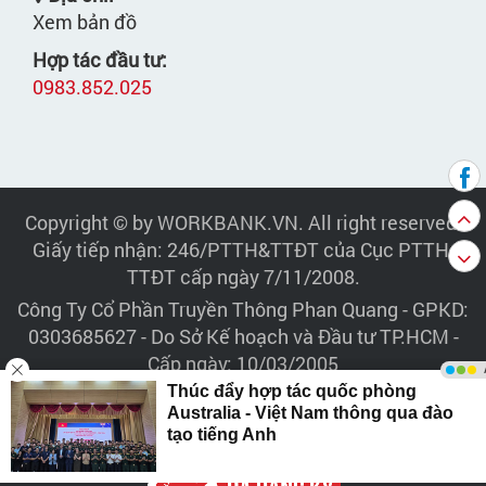
Xem bản đồ
Hợp tác đầu tư:
0983.852.025
Copyright © by WORKBANK.VN. All right reserved.
Giấy tiếp nhận: 246/PTTH&TTĐT của Cục PTTH-
TTĐT cấp ngày 7/11/2008.
Công Ty Cổ Phần Truyền Thông Phan Quang
- GPKD:
0303685627 - Do Sở Kế hoạch và Đầu tư TP.HCM -
Cấp ngày: 10/03/2005
Trụ sở:
343/42 Sư Vạn Hạnh, Phường Hòa Hưng, TP.
HCM - Điện thoại: 028.6264.9264 - 028.6264.9283