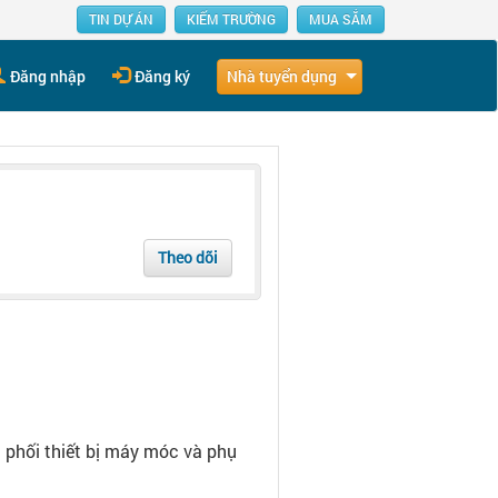
TIN DỰ ÁN
KIẾM TRƯỜNG
MUA SẮM
Nhà tuyển dụng
Đăng nhập
Đăng ký
Theo dõi
 phối thiết bị máy móc và phụ