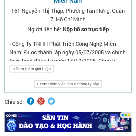
Miền Nam
161 Nguyễn Thị Thập, Phường Tân Hưng, Quận
7, Hồ Chí Minh
Người liên hệ:
Nộp hồ sơ trực tiếp
- Công Ty TNHH Phát Triển Công Nghệ Miền
Nam: Được thành lập ngày 05/07/2005 và chính
thức hoạt động từ ngày 15/10/2005. Công ty
chuyên cung cấp thiết bị và giải pháp cho các
Xem thêm giới thiệu
lãnh vực:
Xem thêm việc làm từ công ty này
+ Giải pháp và thiết bị công nghệ thông tin.
+ Thiết bị an ninh.
Chia sẽ:
+ Giải pháp và thiết bị cho ngân hàng.
* Dịch vụ:
- Bảo hành, bảo trì, sửa chữa các thiết bị.
- Tư vấn, giám sát, thi công lắp đặt các hệ