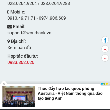
028.6264.9264 / 028.6264.9283
Mobile:
0913.49.71.71 - 0974.906.609
Email:
support@workbank.vn
Địa chỉ:
Xem bản đồ
Hợp tác đầu tư:
0983.852.025
Copyright © by WORKBANK.VN. All right reserved.
Giấy tiếp nhận: 246/PTTH&TTĐT của Cục PTTH-
TTĐT cấp ngày 7/11/2008.