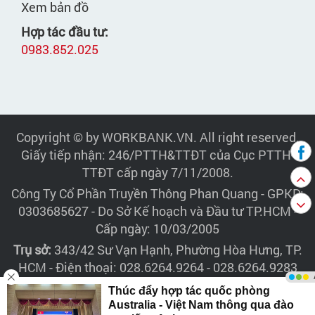
Xem bản đồ
Hợp tác đầu tư:
0983.852.025
Copyright © by WORKBANK.VN. All right reserved.
Giấy tiếp nhận: 246/PTTH&TTĐT của Cục PTTH-
TTĐT cấp ngày 7/11/2008.
Công Ty Cổ Phần Truyền Thông Phan Quang
- GPKD:
0303685627 - Do Sở Kế hoạch và Đầu tư TP.HCM -
Cấp ngày: 10/03/2005
Trụ sở:
343/42 Sư Vạn Hạnh, Phường Hòa Hưng, TP.
HCM - Điện thoại: 028.6264.9264 - 028.6264.9283