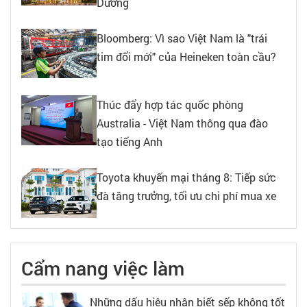
Dương
Bloomberg: Vì sao Việt Nam là "trái
tim đổi mới" của Heineken toàn cầu?
Thúc đẩy hợp tác quốc phòng
Australia - Việt Nam thông qua đào
tạo tiếng Anh
Toyota khuyến mại tháng 8: Tiếp sức
đà tăng trưởng, tối ưu chi phí mua xe
Cẩm nang việc làm
Những dấu hiệu nhận biết sếp không tốt