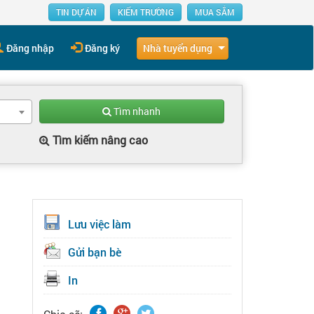
TIN DỰ ÁN
KIẾM TRƯỜNG
MUA SẮM
Nhà tuyển dụng
Đăng nhập
Đăng ký
Tìm nhanh
Tìm kiếm nâng cao
Lưu việc làm
Gửi bạn bè
In