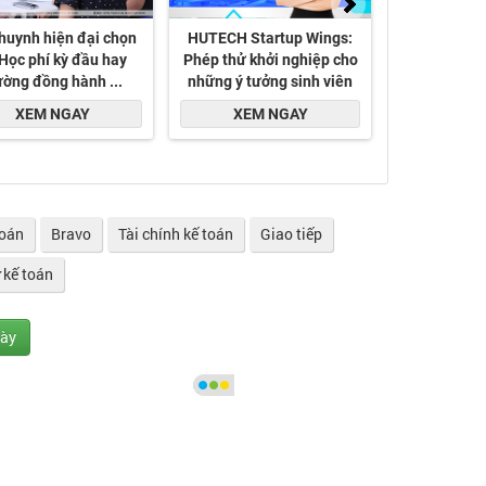
toán
Bravo
Tài chính kế toán
Giao tiếp
 kế toán
gày