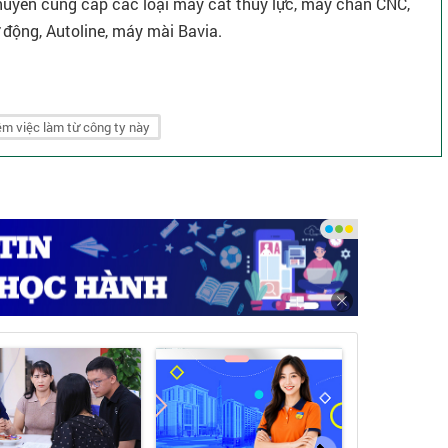
huyên cung cấp các loại máy cắt thủy lực, máy chấn CNC,
 động, Autoline, máy mài Bavia.
m việc làm từ công ty này