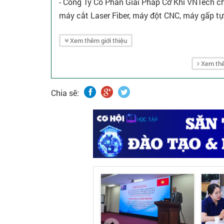
- Công Ty Cổ Phần Giải Pháp Cơ Khí VNTech c
máy cắt Laser Fiber, máy đột CNC, máy gấp tự
Xem thêm giới thiệu
Xem thê
Chia sẽ: