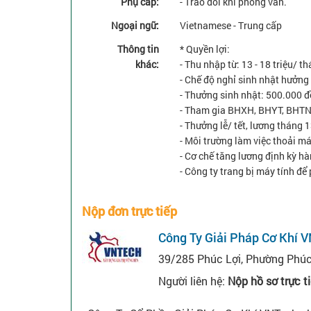
Phụ cấp:
- Trao đổi khi phỏng vấn.
Ngoại ngữ:
Vietnamese - Trung cấp
Thông tin
* Quyền lợi:
khác:
- Thu nhập từ: 13 - 18 triệu/ 
- Chế độ nghỉ sinh nhật hưởng
- Thưởng sinh nhật: 500.000 đ
- Tham gia BHXH, BHYT, BHTN
- Thưởng lễ/ tết, lương tháng 
- Môi trường làm việc thoải m
- Cơ chế tăng lương định kỳ h
- Công ty trang bị máy tính để
Nộp đơn trực tiếp
Công Ty Giải Pháp Cơ Khí 
39/285 Phúc Lợi, Phường Phúc 
Người liên hệ:
Nộp hồ sơ trực t