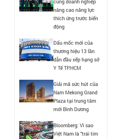
cùng doanh nghiệp
nâng cao năng lực
thích ứng trước biến
động
Dấu mốc mới của
thương hiệu 13 lần
dẫn đầu xếp hạng sở
Y Tế TP.HCM
Giải mã sức hút của
Nam Mekong Grand
Plaza tại trung tâm
mới Bình Dương
Bloomberg: Vì sao
Việt Nam là "trái tim