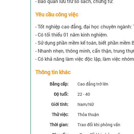
- Bảo quản lưu trữ sổ sách, chứng từ.
Yêu cầu công việc
- Tốt nghiệp cao đẳng, đại học chuyên ngành: T
- Có tối thiểu 01 năm kinh nghiệm.
- Sử dụng phần mềm kế toán, biết phần mềm Br
- Nhanh nhẹn, thông minh, cẩn thận, trung thực,
- Có khả năng làm việc độc lập, làm việc nhóm
Thông tin khác
Bằng cấp:
Cao đẳng trở lên
Độ tuổi:
22 - 40
Giới tính:
Nam/Nữ
Thử việc:
Thỏa thuận
Thời gian:
Trao đổi khi phỏng vấn