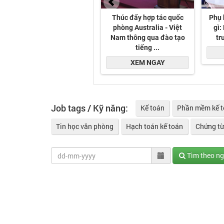
Job tags / Kỹ năng:
Kế toán
Phần mềm kế 
Tin học văn phòng
Hạch toán kế toán
Chứng từ
Tìm theo n