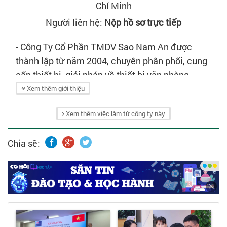
Chí Minh
Người liên hệ:
Nộp hồ sơ trực tiếp
- Công Ty Cổ Phần TMDV Sao Nam An được
thành lập từ năm 2004, chuyên phân phối, cung
cấp thiết bị, giải pháp về thiết bị văn phòng,
thiết bị an ninh, thiết bị mạng... hàng đầu tại
Xem thêm giới thiệu
Việt Nam cho các tập đoàn lớn trong và ngoài
Xem thêm việc làm từ công ty này
nước.
Chia sẽ: