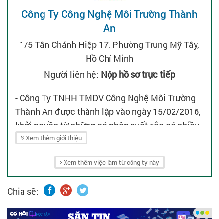
Công Ty Công Nghệ Môi Trường Thành
An
1/5 Tân Chánh Hiệp 17, Phường Trung Mỹ Tây,
Hồ Chí Minh
Người liên hệ:
Nộp hồ sơ trực tiếp
- Công Ty TNHH TMDV Công Nghệ Môi Trường
Thành An được thành lập vào ngày 15/02/2016,
khởi nguồn từ những cá nhân suất sắc có nhiều
năm kinh nghiệm lĩnh vực thiết kế và thi công
Xem thêm giới thiệu
xây lắp công trình xử lý nước thải và nước cấp.
Xem thêm việc làm từ công ty này
- Hiện nay, chúng tôi với đội ngũ kỹ sư trẻ, năng
động, sáng tạo và nhiệt huyết trong công việc,
Chia sẽ:
luôn khao khát đem đến chất lượng dịch vụ tốt
nhất cho quý khách hàng trong lĩnh vực môi