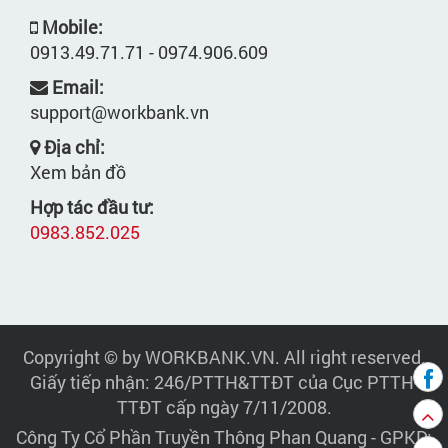
Mobile:
0913.49.71.71 - 0974.906.609
Email:
support@workbank.vn
Địa chỉ:
Xem bản đồ
Hợp tác đầu tư:
0983.852.025
Copyright © by WORKBANK.VN. All right reserved.
Giấy tiếp nhận: 246/PTTH&TTĐT của Cục PTTH-
TTĐT cấp ngày 7/11/2008.
Công Ty Cổ Phần Truyền Thông Phan Quang
- GPKD: