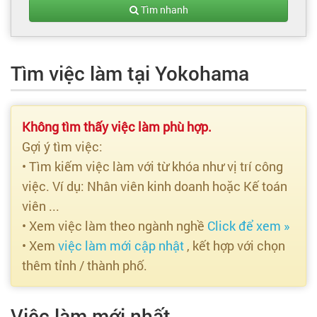
Tạo hồ sơ
Tìm nhanh
Cẩm nang việc làm
Tìm việc làm tại Yokohama
Bạn cần tuyển người
Nhà tuyển dụng
Không tìm thấy việc làm phù hợp.
Gợi ý tìm việc:
• Tìm kiếm việc làm với từ khóa như vị trí công
việc. Ví dụ: Nhân viên kinh doanh hoặc Kế toán
viên ...
• Xem việc làm theo ngành nghề
Click để xem »
• Xem
việc làm mới cập nhật
, kết hợp với chọn
thêm tỉnh / thành phố.
Việc làm mới nhất