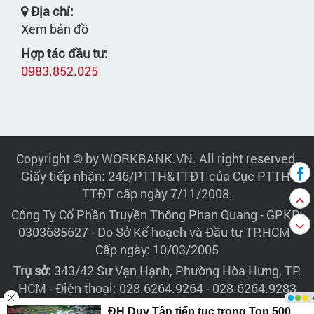
Địa chỉ:
Xem bản đồ
Hợp tác đầu tư:
0983.852.025
Copyright © by WORKBANK.VN. All right reserved.
Giấy tiếp nhận: 246/PTTH&TTĐT của Cục PTTH-
TTĐT cấp ngày 7/11/2008.
Công Ty Cổ Phần Truyền Thông Phan Quang
- GPKD:
0303685627 - Do Sở Kế hoạch và Đầu tư TP.HCM -
Cấp ngày: 10/03/2005
Trụ sở:
343/42 Sư Vạn Hạnh, Phường Hòa Hưng, TP.
HCM - Điện thoại: 028.6264.9264 - 028.6264.9283