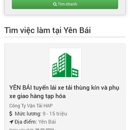
Tạo hồ sơ
Tìm nhanh
Cẩm nang việc làm
Tìm việc làm tại Yên Bái
Bạn cần tuyển người
Nhà tuyển dụng
YÊN BÁI tuyển lái xe tải thùng kín và phụ
xe giao hàng tạp hóa
Công Ty Vận Tải HAP
Mức lương:
9 - 15 triệu
Địa điểm:
Yên Bái
Ngày cập nhật:
26-02-2024